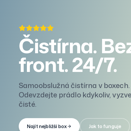
Čistírna. Be
front. 24/7.
Samoobslužná čistírna v boxech.
Odevzdejte prádlo kdykoliv, vyzv
čisté.
Najít nejbližší box
Jak to funguje