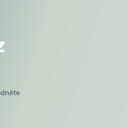
z
edněte