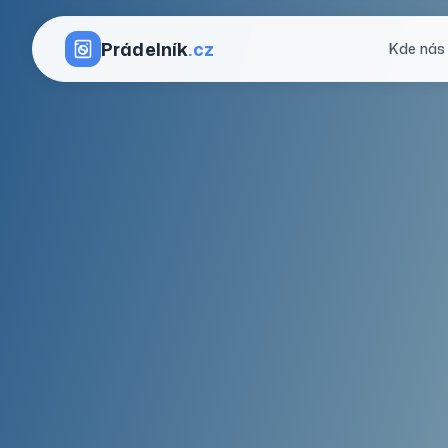
Prádelník
.cz
Kde nás