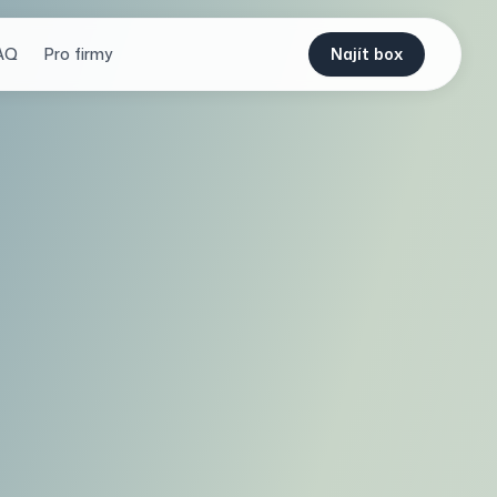
AQ
Pro firmy
Najít box